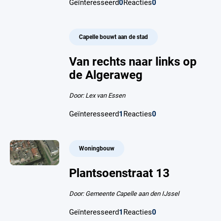
Geïnteresseerd
0
Reacties
0
Capelle bouwt aan de stad
Van rechts naar links op
de Algeraweg
Door: Lex van Essen
Geïnteresseerd
1
Reacties
0
Woningbouw
Plantsoenstraat 13
Door: Gemeente Capelle aan den IJssel
Geïnteresseerd
1
Reacties
0