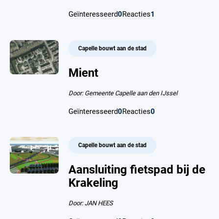
Geïnteresseerd
0
Reacties
1
Capelle bouwt aan de stad
Mient
Door: Gemeente Capelle aan den IJssel
Geïnteresseerd
0
Reacties
0
Capelle bouwt aan de stad
Aansluiting fietspad bij de
Krakeling
Door: JAN HEES