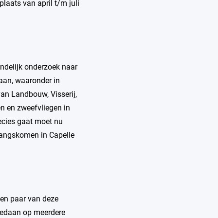
laats van april t/m juli
andelijk onderzoek naar
daan, waaronder in
van Landbouw, Visserij,
en en zweefvliegen in
recies gaat moet nu
 langskomen in Capelle
 een paar van deze
 gedaan op meerdere