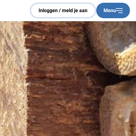
Sluiten
inloggen / meld je aan
Menu
Home
Veelgestelde vragen
Over Capelle bouwt aan de stad
Groenbeheer
Nieuwsbrief