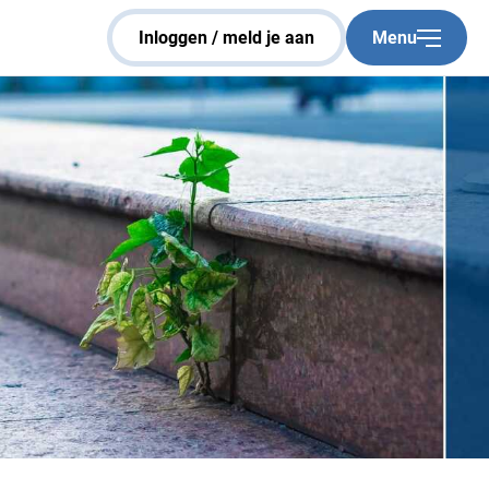
Sluiten
inloggen / meld je aan
Menu
Home
Veelgestelde vragen
Over Capelle bouwt aan de stad
Groenbeheer
Nieuwsbrief