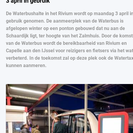
3 april in gebruik
De Waterbushalte in het Rivium wordt op maandag 3 april i
gebruik genomen. De aanmeerplek van de Waterbus is
afgelopen winter op een ponton gebouwd dat nu aan de
Schaardijk ligt, ter hoogte van het Zalmhuis. Door de komst
van de Waterbus wordt de bereikbaarheid van Rivium en
Capelle aan den IJssel voor reizigers en fietsers via het wa
verbeterd. In de toekomst zal op deze plek ook de Watertax
kunnen aanmeren.