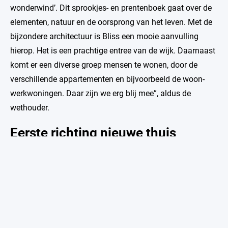
wonderwind’. Dit sprookjes- en prentenboek gaat over de
elementen, natuur en de oorsprong van het leven. Met de
bijzondere architectuur is Bliss een mooie aanvulling
hierop. Het is een prachtige entree van de wijk. Daarnaast
komt er een diverse groep mensen te wonen, door de
verschillende appartementen en bijvoorbeeld de woon-
werkwoningen. Daar zijn we erg blij mee”, aldus de
wethouder.
Eerste richting nieuwe thuis
De feestelijke start werd gevierd met de kopers. Voor hen
was het een bijzonder moment: de eerste stap richting
hun nieuwe thuis is gezet. Stout verwacht de woningen in
het vierde kwartaal van 2026 op te leveren.