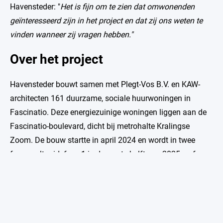
Havensteder: "
Het is fijn om te zien dat omwonenden
geïnteresseerd zijn in het project en dat zij ons weten te
vinden wanneer zij vragen hebben."
Over het project
Havensteder bouwt samen met Plegt-Vos B.V. en KAW-
architecten 161 duurzame, sociale huurwoningen in
Fascinatio. Deze energiezuinige woningen liggen aan de
Fascinatio-boulevard, dicht bij metrohalte Kralingse
Zoom. De bouw startte in april 2024 en wordt in twee
fases voltooid: fase 1 in de eerste helft van 2025 en fase
2 in het voorjaar van 2026. Het project kenmerkt zich door
de conceptbouw en woningen van uiteenlopende
omvang. Zo is er een geschikte woning voor iedere
woonwens.