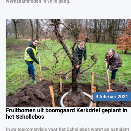
werkzaamheden in volle gang.
4 februari 2021
Fruitbomen uit boomgaard Kerkdriel geplant in
het Schollebos
In de toekomstvisie voor het Schollebos wordt de aanplant