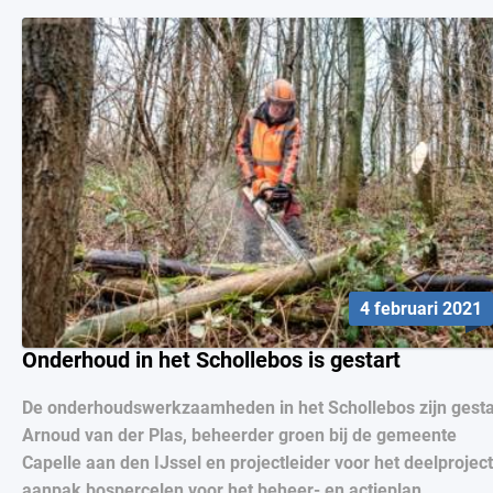
4 februari 2021
Onderhoud in het Schollebos is gestart
De onderhoudswerkzaamheden in het Schollebos zijn gesta
Arnoud van der Plas, beheerder groen bij de gemeente
Capelle aan den IJssel en projectleider voor het deelproject
aanpak bospercelen voor het beheer- en actieplan